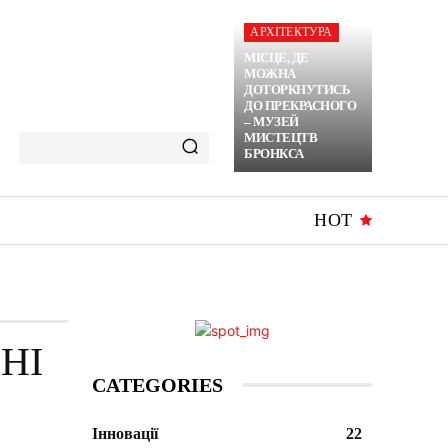
АРХІТЕКТУРА
МІСЦЕ, ДЕ
МОЖНА
ДОТОРКНУТИСЬ
ДО ПРЕКРАСНОГО
– МУЗЕЙ
МИСТЕЦТВ
БРОНКСА
HOT
НІ
CATEGORIES
Інновації
22