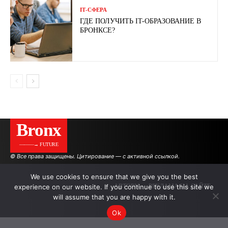
ІТ-СФЕРА
ГДЕ ПОЛУЧИТЬ IT-ОБРАЗОВАНИЕ В
БРОНКСЕ?
Bronx
———→ FUTURE
© Все права защищены. Цитирование — с активной ссылкой.
We use cookies to ensure that we give you the best
experience on our website. If you continue to use this site we
АВТОРЫ
РЕКЛАМА НА САЙТЕ
will assume that you are happy with it.
Ok
.
.
.